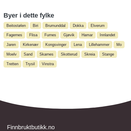
Byer i dette fylke
Beitostølen
Biri
Brumunddal
Dokka
Elverum
Fagernes
Flisa
Furnes
Gjøvik
Hamar
Innlandet
Jaren
Kirkenær
Kongsvinger
Lena
Lillehammer
Mo
Moelv
Sand
Skarnes
Skotterud
Skreia
Stange
Tretten
Trysil
Vinstra
Finnbruktbutikk.no