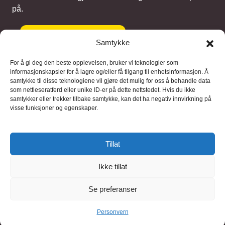
på.
Gi et bidrag
Samtykke
For å gi deg den beste opplevelsen, bruker vi teknologier som
informasjonskapsler for å lagre og/eller få tilgang til enhetsinformasjon. Å
samtykke til disse teknologiene vil gjøre det mulig for oss å behandle data
Samarbeidspartnere
som nettleseratferd eller unike ID-er på dette nettstedet. Hvis du ikke
samtykker eller trekker tilbake samtykke, kan det ha negativ innvirkning på
visse funksjoner og egenskaper.
Blaaregn – digitale tjenester
FFD Restorations – reparasjon og
Tillat
restaurering
Ikke tillat
Brukervilkaar
|
Personvern
Se preferanser
© 2026 FinnBruktbutikk
Personvern