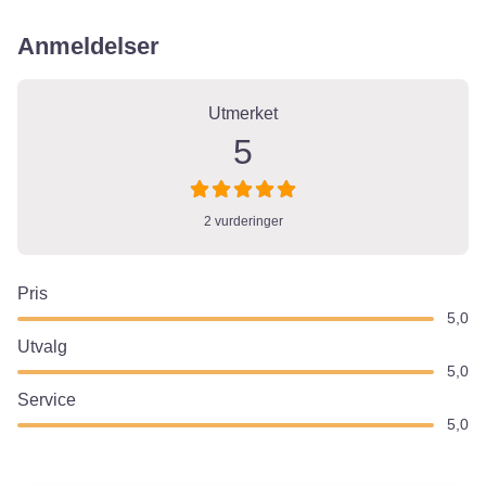
Anmeldelser
2 Anmeldelser
on
“Ting og Tøy Stange”
Utmerket
5
2 vurderinger
Pris
5,0
Utvalg
5,0
Service
5,0