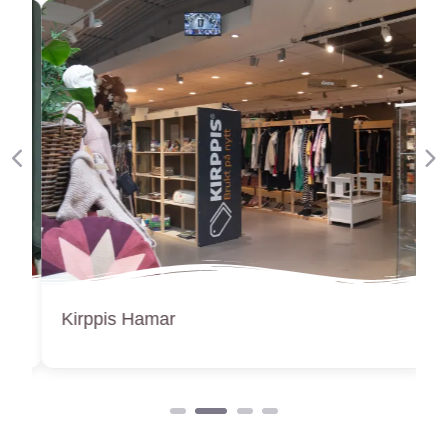
Forige
Ne
Kirppis Hamar