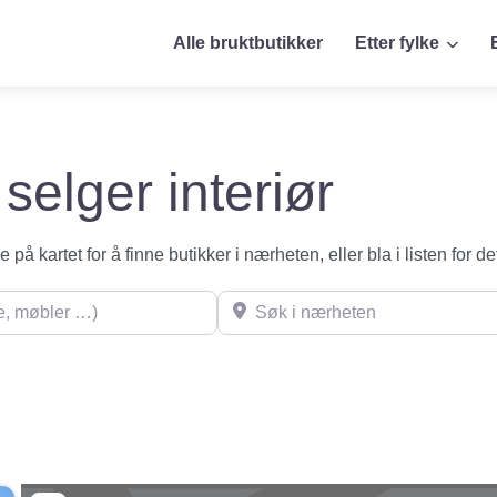
Alle bruktbutikker
Etter fylke
selger interiør
på kartet for å finne butikker i nærheten, eller bla i listen for de
øbler …)
Søk i nærheten