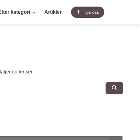
Etter kategori
Artikler
Tips oss
taljer og lenker.
SøkSøk