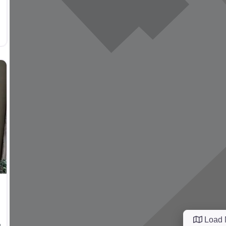
Load 
g