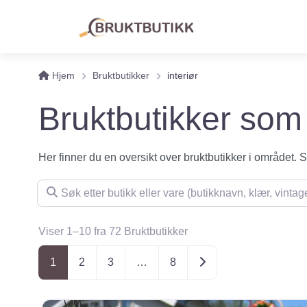
Hjem
Bruktbutikker
interiør
Bruktbutikker som 
Her finner du en oversikt over bruktbutikker i området. Se 
Søk etter butikk eller vare (butikknavn, klær, vintage, m
Viser 1–10 fra 72 Bruktbutikker
Posts navigation
Older posts
1
2
3
…
8