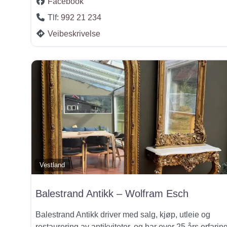
Facebook
Tlf:
992 21 234
Veibeskrivelse
Vestland
Balestrand Antikk – Wolfram Esch
Balestrand Antikk driver med salg, kjøp, utleie og
restaurering av antikviteter, og har over 25 års erfarin