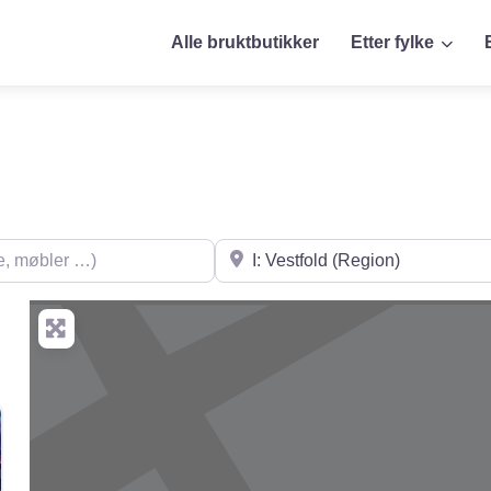
Alle bruktbutikker
Etter fylke
øbler …)
Søk i nærheten