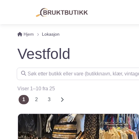
Hjem
Lokasjon
Vestfold
Søk etter butikk eller vare (butikknavn, klær, vintage, m
Viser 1–10 fra 25
Posts navigation
Older posts
1
2
3