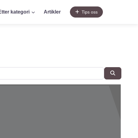
Etter kategori
Artikler
Tips oss
SøkSøk