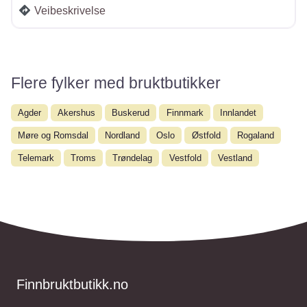
Veibeskrivelse
Flere fylker med bruktbutikker
Agder
Akershus
Buskerud
Finnmark
Innlandet
Møre og Romsdal
Nordland
Oslo
Østfold
Rogaland
Telemark
Troms
Trøndelag
Vestfold
Vestland
Finnbruktbutikk.no