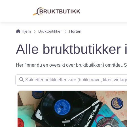
Hjem
Bruktbutikker
Horten
Alle bruktbutikker 
Her finner du en oversikt over bruktbutikker i området. Se 
Søk etter butikk eller vare (butikknavn, klær, vintage, m