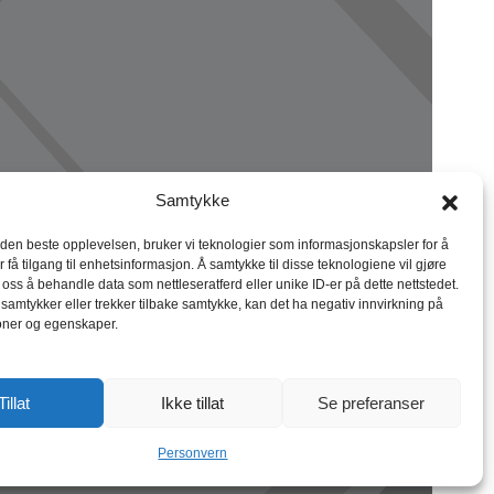
Samtykke
 den beste opplevelsen, bruker vi teknologier som informasjonskapsler for å
r få tilgang til enhetsinformasjon. Å samtykke til disse teknologiene vil gjøre
r oss å behandle data som nettleseratferd eller unike ID-er på dette nettstedet.
 samtykker eller trekker tilbake samtykke, kan det ha negativ innvirkning på
oner og egenskaper.
Tillat
Ikke tillat
Se preferanser
Personvern