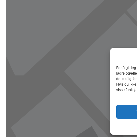
For å gi deg
lagre og/elle
det mulig fo
Hvis du ikke
visse funksj