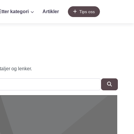
Etter kategori
Artikler
Tips oss
taljer og lenker.
SøkSøk