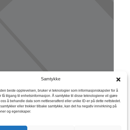
Samtykke
 den beste opplevelsen, bruker vi teknologier som informasjonskapsler for å
r få tilgang til enhetsinformasjon. Å samtykke til disse teknologiene vil gjøre
r oss å behandle data som nettleseratferd eller unike ID-er på dette nettstedet.
 samtykker eller trekker tilbake samtykke, kan det ha negativ innvirkning på
oner og egenskaper.