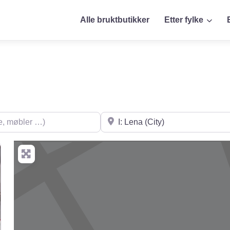
Alle bruktbutikker
Etter fylke
øbler …)
Søk i nærheten