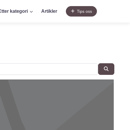
Etter kategori
Artikler
Tips oss
SøkSøk