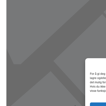
For å gi deg
lagre og/elle
det mulig fo
Hvis du ikke
visse funksj