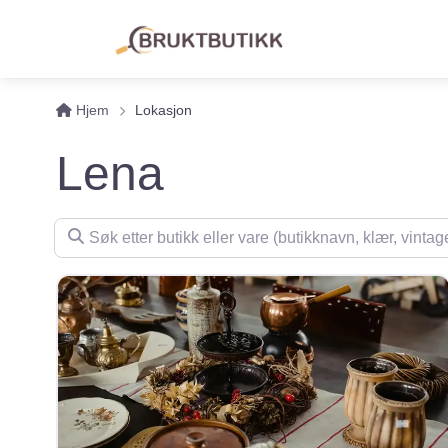
Hjem
Lokasjon
Lena
Søk etter butikk eller vare (butikknavn, klær, vintage, m