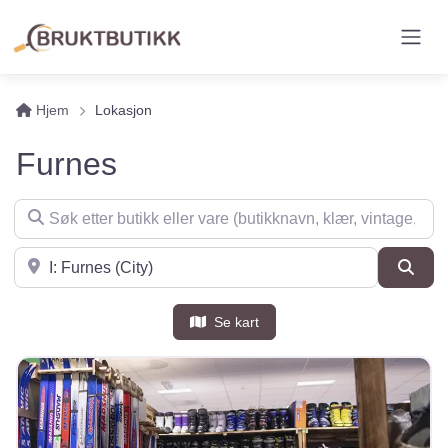
Hjem
Lokasjon
Furnes
Søk etter butikk eller vare (butikknavn, klær, vintage, møbler 
Søk i nærheten
Søk
Se kart