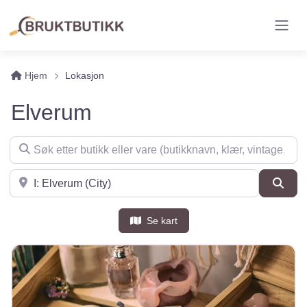
Hjem
Lokasjon
Elverum
Søk etter butikk eller vare (butikknavn, klær, vintage, møbler 
Søk i nærheten
Søk
Se kart