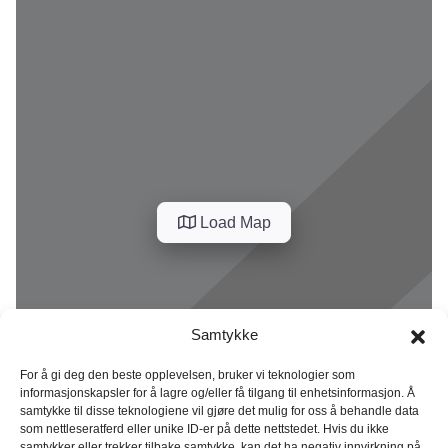
Load Map
Samtykke
For å gi deg den beste opplevelsen, bruker vi teknologier som
informasjonskapsler for å lagre og/eller få tilgang til enhetsinformasjon. Å
samtykke til disse teknologiene vil gjøre det mulig for oss å behandle data
som nettleseratferd eller unike ID-er på dette nettstedet. Hvis du ikke
samtykker eller trekker tilbake samtykke, kan det ha negativ innvirkning på