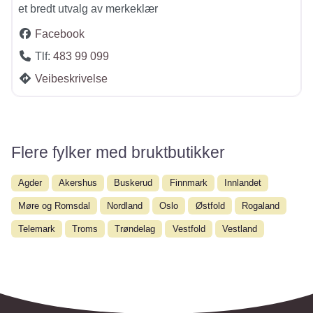
et bredt utvalg av merkeklær
Facebook
Tlf:
483 99 099
Veibeskrivelse
Flere fylker med bruktbutikker
Agder
Akershus
Buskerud
Finnmark
Innlandet
Møre og Romsdal
Nordland
Oslo
Østfold
Rogaland
Telemark
Troms
Trøndelag
Vestfold
Vestland