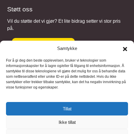
Støtt oss
Vil du støtte det vi gjør? Et lite bidrag setter vi stor pris
på.
Gi et bidrag
Samtykke
For å gi deg den beste opplevelsen, bruker vi teknologier som
informasjonskapsler for å lagre og/eller få tilgang til enhetsinformasjon. Å
samtykke til disse teknologiene vil gjøre det mulig for oss å behandle data
Samarbeidspartnere
som nettleseratferd eller unike ID-er på dette nettstedet. Hvis du ikke
samtykker eller trekker tilbake samtykke, kan det ha negativ innvirkning på
visse funksjoner og egenskaper.
Blaaregn – digitale tjenester
FFD Restorations – reparasjon og
Tillat
restaurering
Ikke tillat
Brukervilkaar
|
Personvern