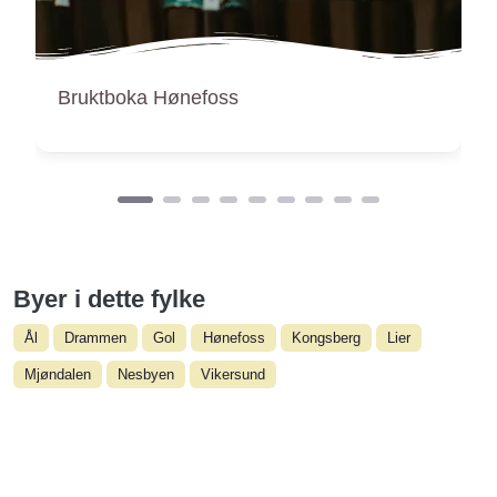
Bruktbutikken Gjenbruk Baye Bojang
Byer i dette fylke
Ål
Drammen
Gol
Hønefoss
Kongsberg
Lier
Mjøndalen
Nesbyen
Vikersund