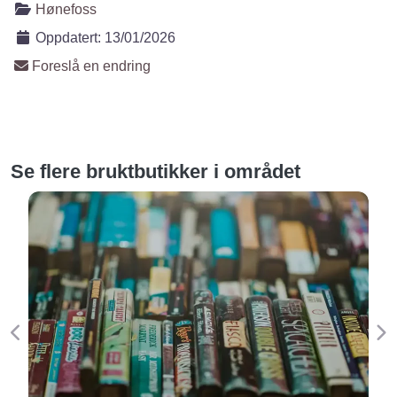
Hønefoss
Oppdatert:
13/01/2026
Foreslå en endring
Se flere bruktbutikker i området
Forige
Ne