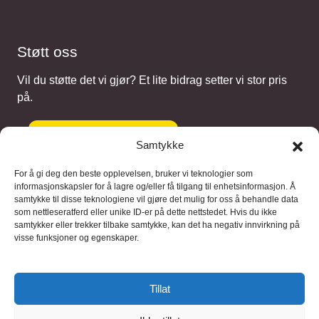
Støtt oss
Vil du støtte det vi gjør? Et lite bidrag setter vi stor pris
på.
Gi et bidrag
Samtykke
For å gi deg den beste opplevelsen, bruker vi teknologier som
informasjonskapsler for å lagre og/eller få tilgang til enhetsinformasjon. Å
samtykke til disse teknologiene vil gjøre det mulig for oss å behandle data
Samarbeidspartnere
som nettleseratferd eller unike ID-er på dette nettstedet. Hvis du ikke
samtykker eller trekker tilbake samtykke, kan det ha negativ innvirkning på
visse funksjoner og egenskaper.
Blaaregn – digitale tjenester
FFD Restorations – reparasjon og
Tillat
restaurering