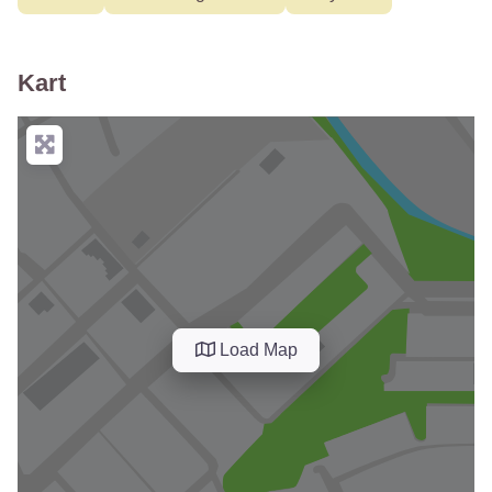
Kart
Load Map