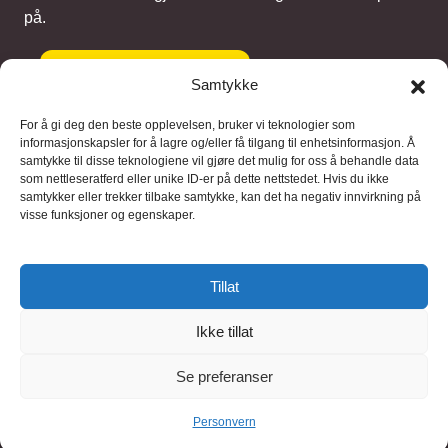
på.
Gi et bidrag
Samtykke
For å gi deg den beste opplevelsen, bruker vi teknologier som
informasjonskapsler for å lagre og/eller få tilgang til enhetsinformasjon. Å
samtykke til disse teknologiene vil gjøre det mulig for oss å behandle data
Samarbeidspartnere
som nettleseratferd eller unike ID-er på dette nettstedet. Hvis du ikke
samtykker eller trekker tilbake samtykke, kan det ha negativ innvirkning på
visse funksjoner og egenskaper.
Blaaregn – digitale tjenester
FFD Restorations – reparasjon og
Tillat
restaurering
Ikke tillat
Brukervilkaar
|
Personvern
Se preferanser
© 2026 FinnBruktbutikk
Personvern