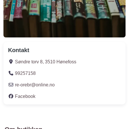
Kontakt
Søndre torv 8
,
3510
Hønefoss
99257158
re-orebr
@
online.no
Facebook