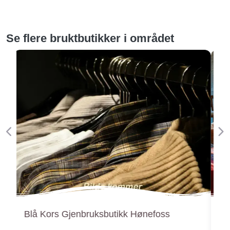
Se flere bruktbutikker i området
Forige
Ne
Bruktbutikken Gjenbruk Baye Bojang