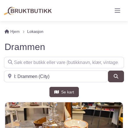
Hjem
Lokasjon
Drammen
Søk etter butikk eller vare (butikknavn, klær, vintage, møbler 
Søk i nærheten
Søk
Se kart