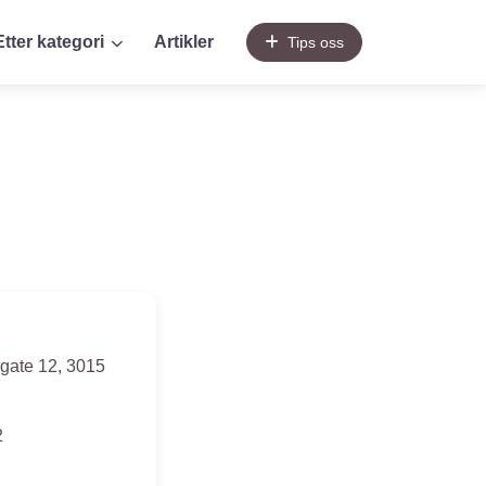
Etter kategori
Artikler
Tips oss
gate 12
,
3015
2