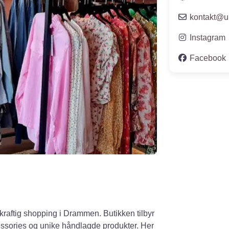
kontakt
@
u
Instagram
Facebook
raftig shopping i Drammen. Butikken tilbyr
essories og unike håndlagde produkter. Her