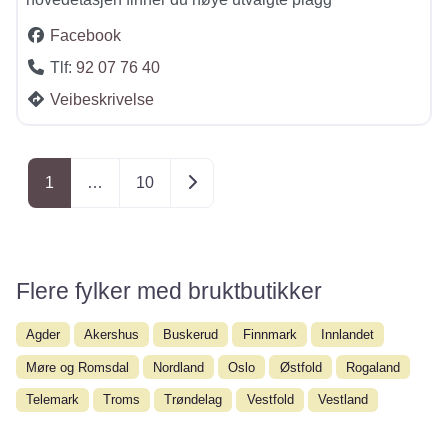
Facebook
Tlf:
92 07 76 40
Veibeskrivelse
Posts navigation
Older posts
1
…
10
Flere fylker med bruktbutikker
Agder
Akershus
Buskerud
Finnmark
Innlandet
Møre og Romsdal
Nordland
Oslo
Østfold
Rogaland
Telemark
Troms
Trøndelag
Vestfold
Vestland