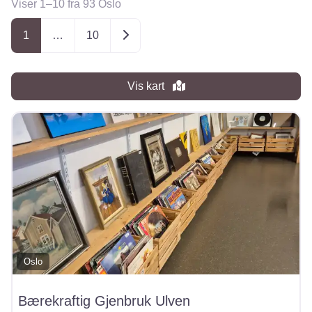
Viser 1–10 fra 93 Oslo
Posts navigation
Older posts
1
…
10
Vis kart
Oslo
Bærekraftig Gjenbruk Ulven