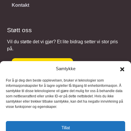
Kontakt
Støtt oss
Vil du støtte det vi gjør? Et lite bidrag setter vi stor pris
på.
Gi et bidrag
Samtykke
For å gi deg den beste opplevelsen, bruker vi teknologier som
informasjonskapsler for å lagre og/eller få tilgang til enhetsinformasjon. Å
samtykke til disse teknologiene vil gjøre det mulig for oss å behandle data
Samarbeidspartnere
som nettleseratferd eller unike ID-er på dette nettstedet. Hvis du ikke
samtykker eller trekker tilbake samtykke, kan det ha negativ innvirkning på
visse funksjoner og egenskaper.
Blaaregn – digitale tjenester
FFD Restorations – reparasjon og
Tillat
restaurering