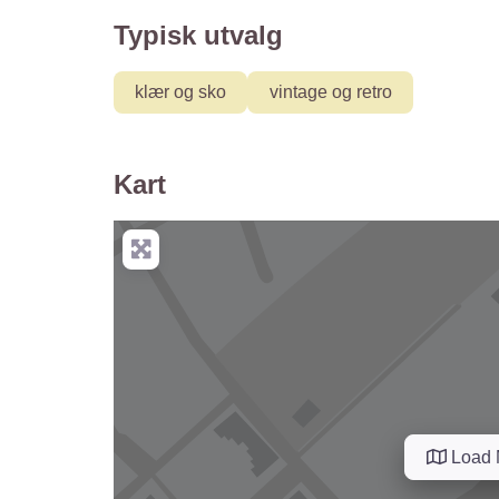
Typisk utvalg
klær og sko
vintage og retro
Kart
Load 