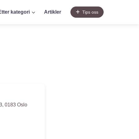
Etter kategori
Artikler
Tips oss
3
,
0183
Oslo