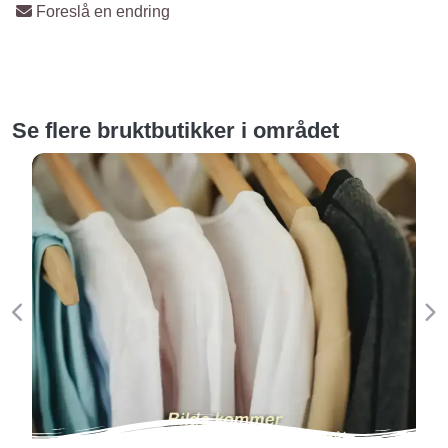
Foreslå en endring
Se flere bruktbutikker i området
Forige
Ne