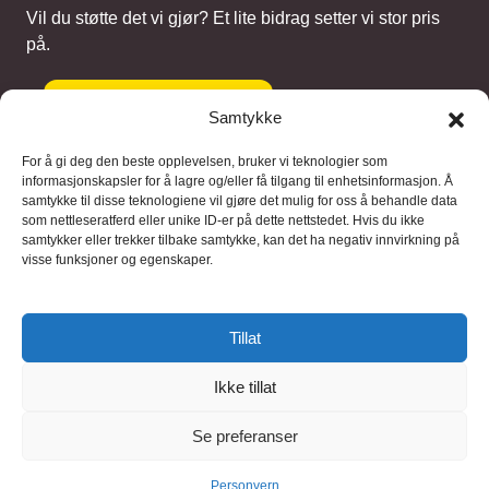
Vil du støtte det vi gjør? Et lite bidrag setter vi stor pris
på.
Gi et bidrag
Samtykke
For å gi deg den beste opplevelsen, bruker vi teknologier som
informasjonskapsler for å lagre og/eller få tilgang til enhetsinformasjon. Å
samtykke til disse teknologiene vil gjøre det mulig for oss å behandle data
Samarbeidspartnere
som nettleseratferd eller unike ID-er på dette nettstedet. Hvis du ikke
samtykker eller trekker tilbake samtykke, kan det ha negativ innvirkning på
visse funksjoner og egenskaper.
Blaaregn – digitale tjenester
FFD Restorations – reparasjon og
Tillat
restaurering
Ikke tillat
Brukervilkaar
|
Personvern
Se preferanser
© 2026 FinnBruktbutikk
Personvern