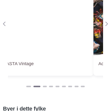
Forige
Ne
Aces! Vintage
Byer i dette fylke