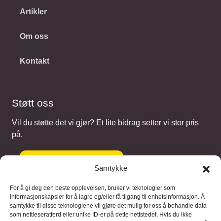
Artikler
Om oss
Kontakt
Støtt oss
Vil du støtte det vi gjør? Et lite bidrag setter vi stor pris
på.
Gi et bidrag
Samtykke
For å gi deg den beste opplevelsen, bruker vi teknologier som
informasjonskapsler for å lagre og/eller få tilgang til enhetsinformasjon. Å
samtykke til disse teknologiene vil gjøre det mulig for oss å behandle data
Samarbeidspartnere
som nettleseratferd eller unike ID-er på dette nettstedet. Hvis du ikke