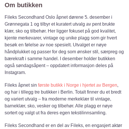
Om butikken
Fileks Secondhand Oslo åpnet dørene 5. desember i
Grønnegata 1 og tilbyr et kuratert utvalg av pent brukte
klær, sko og tilbehør. Her ligger fokuset på god kvalitet,
kjente merkevarer, vintage og unike plagg som gir hvert
besøk en følelse av noe spesielt. Utvalget er nøye
håndplukket og passer for deg som ønsker stil, særpreg og
bærekraft i samme handel. I desember holder butikken
også søndagsåpent – oppdatert informasjon deles på
Instagram.
Fileks åpnet sin
første butikk i Norge i hjertet av Bergen
,
og har i tillegg tre butikker i Berlin. Totalt finner du et bredt
og variert utvalg – fra moderne merkeklær til vintage,
barneklær, sko, vesker og tilbehør. Alle plagg er nøye
sortert og valgt ut fra deres egen tekstilinnsamling.
Fileks Secondhand er en del av Fileks, en engasjert aktør