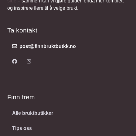
side
– sammen kan vi gjøre guiden enda mer komplett
og inspirere flere til å velge brukt.
Ta kontakt
post@finnbruktbutkk.no
Finn frem
Alle bruktbutikker
Tips oss