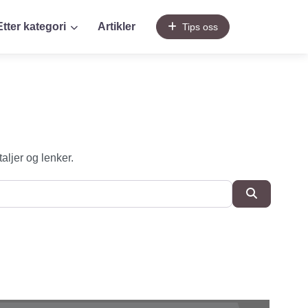
Etter kategori
Artikler
Tips oss
taljer og lenker.
SøkSøk