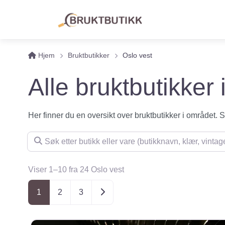
Hjem
Bruktbutikker
Oslo vest
Alle bruktbutikker 
Her finner du en oversikt over bruktbutikker i området. Se 
Søk etter butikk eller vare (butikknavn, klær, vintage, m
Viser 1–10 fra 24 Oslo vest
Posts navigation
Older posts
1
2
3