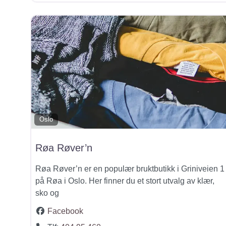
Oslo
Røa Røver’n
Røa Røver’n er en populær bruktbutikk i Griniveien 1
på Røa i Oslo. Her finner du et stort utvalg av klær,
sko og
Facebook