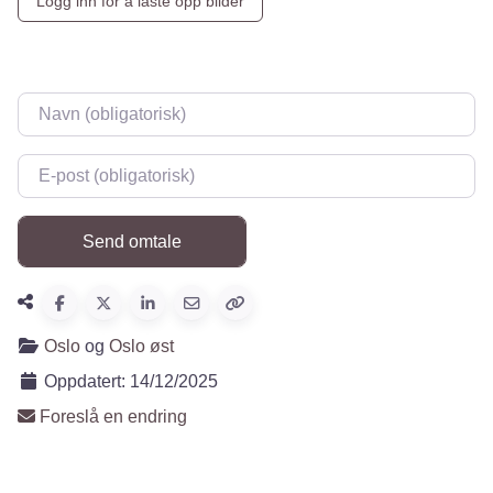
Logg inn for å laste opp bilder
Navn
*
E-post
*
Oslo
og
Oslo øst
Oppdatert:
14/12/2025
Foreslå en endring