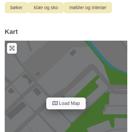
bøker
klær og sko
møbler og interiør
Kart
Load Map