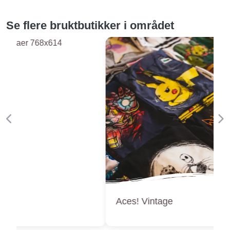
Se flere bruktbutikker i området
Forige
Ne
Aces! Vintage