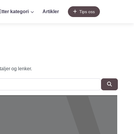
Etter kategori
Artikler
Tips oss
taljer og lenker.
SøkSøk