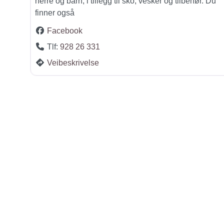
herre og barn, i tillegg til sko, vesker og tilbehør. Du
finner også
Facebook
Tlf:
928 26 331
Veibeskrivelse