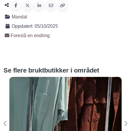
Mandal
Oppdatert:
05/10/2025
Foreslå en endring
Se flere bruktbutikker i området
Forige
Ne