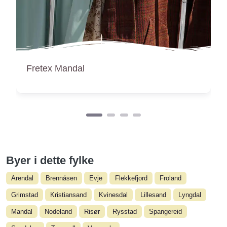
Mindus Gjenbruksbutikken
Byer i dette fylke
Arendal
Brennåsen
Evje
Flekkefjord
Froland
Grimstad
Kristiansand
Kvinesdal
Lillesand
Lyngdal
Mandal
Nodeland
Risør
Rysstad
Spangereid