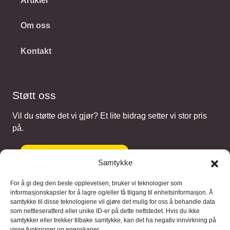
Artikler
Om oss
Kontakt
Støtt oss
Vil du støtte det vi gjør? Et lite bidrag setter vi stor pris
på.
Gi et bidrag
Samtykke
For å gi deg den beste opplevelsen, bruker vi teknologier som
informasjonskapsler for å lagre og/eller få tilgang til enhetsinformasjon. Å
samtykke til disse teknologiene vil gjøre det mulig for oss å behandle data
Samarbeidspartnere
som nettleseratferd eller unike ID-er på dette nettstedet. Hvis du ikke
samtykker eller trekker tilbake samtykke, kan det ha negativ innvirkning på
visse funksjoner og egenskaper.