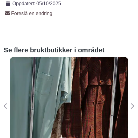
Oppdatert:
05/10/2025
Foreslå en endring
Se flere bruktbutikker i området
Forige
Ne