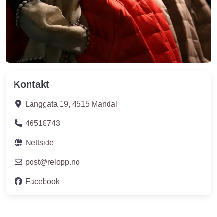
Kontakt
Langgata 19
,
4515
Mandal
46518743
Nettside
post
@
relopp.no
Facebook