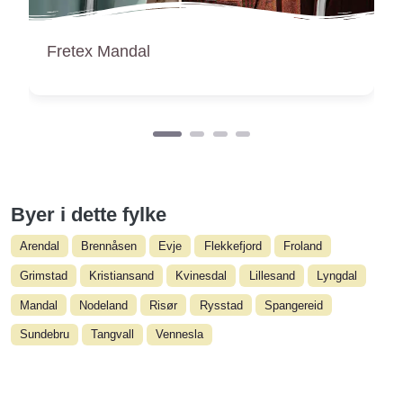
Gjenbruken Mandal
Byer i dette fylke
Arendal
Brennåsen
Evje
Flekkefjord
Froland
Grimstad
Kristiansand
Kvinesdal
Lillesand
Lyngdal
Mandal
Nodeland
Risør
Rysstad
Spangereid
Sundebru
Tangvall
Vennesla