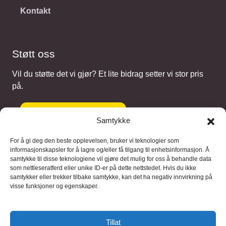
Kontakt
Støtt oss
Vil du støtte det vi gjør? Et lite bidrag setter vi stor pris
på.
Gi et bidrag
Samtykke
For å gi deg den beste opplevelsen, bruker vi teknologier som
informasjonskapsler for å lagre og/eller få tilgang til enhetsinformasjon. Å
samtykke til disse teknologiene vil gjøre det mulig for oss å behandle data
Samarbeidspartnere
som nettleseratferd eller unike ID-er på dette nettstedet. Hvis du ikke
samtykker eller trekker tilbake samtykke, kan det ha negativ innvirkning på
visse funksjoner og egenskaper.
Blaaregn – digitale tjenester
FFD Restorations – reparasjon og
Tillat