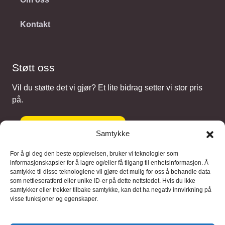
Kontakt
Støtt oss
Vil du støtte det vi gjør? Et lite bidrag setter vi stor pris
på.
Gi et bidrag
Samtykke
For å gi deg den beste opplevelsen, bruker vi teknologier som
informasjonskapsler for å lagre og/eller få tilgang til enhetsinformasjon. Å
samtykke til disse teknologiene vil gjøre det mulig for oss å behandle data
Samarbeidspartnere
som nettleseratferd eller unike ID-er på dette nettstedet. Hvis du ikke
samtykker eller trekker tilbake samtykke, kan det ha negativ innvirkning på
visse funksjoner og egenskaper.
Blaaregn – digitale tjenester