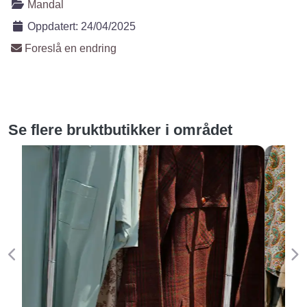
Mandal
Oppdatert:
24/04/2025
Foreslå en endring
Se flere bruktbutikker i området
Forige
Ne