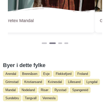
Gjenbruken Mandal
Byer i dette fylke
Arendal
Brennåsen
Evje
Flekkefjord
Froland
Grimstad
Kristiansand
Kvinesdal
Lillesand
Lyngdal
Mandal
Nodeland
Risør
Rysstad
Spangereid
Sundebru
Tangvall
Vennesla