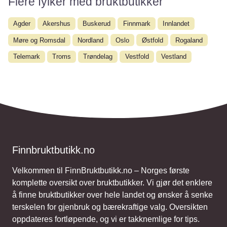
Flere fylker med bruktbutikker
Agder
Akershus
Buskerud
Finnmark
Innlandet
Møre og Romsdal
Nordland
Oslo
Østfold
Rogaland
Telemark
Troms
Trøndelag
Vestfold
Vestland
Finnbruktbutikk.no
Velkommen til FinnBruktbutikk.no – Norges første
komplette oversikt over bruktbutikker. Vi gjør det enklere
å finne bruktbutikker over hele landet og ønsker å senke
terskelen for gjenbruk og bærekraftige valg. Oversikten
oppdateres fortløpende, og vi er takknemlige for tips.