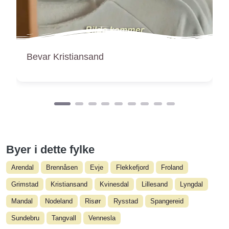
Blå Kors Gjenbruk – Mjåvann Kristiansand
Byer i dette fylke
Arendal
Brennåsen
Evje
Flekkefjord
Froland
Grimstad
Kristiansand
Kvinesdal
Lillesand
Lyngdal
Mandal
Nodeland
Risør
Rysstad
Spangereid
Sundebru
Tangvall
Vennesla