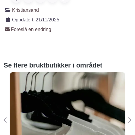
Kristiansand
Oppdatert:
21/11/2025
Foreslå en endring
Se flere bruktbutikker i området
Forige
Ne