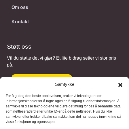
Om oss
Kontakt
Støtt oss
Vil du støtte det vi gjør? Et lite bidrag setter vi stor pris
på.
Gi et bidrag
Samtykke
For å gi deg den beste opplevelsen, bruker vi teknologier som
informasjonskapsler for å lagre og/eller få tilgang til enhetsinformasjon. Å
samtykke til disse teknologiene vil gjøre det mulig for oss å behandle data
Samarbeidspartnere
som nettleseratferd eller unike ID-er på dette nettstedet. Hvis du ikke
samtykker eller trekker tilbake samtykke, kan det ha negativ innvirkning på
visse funksjoner og egenskaper.
Blaaregn – digitale tjenester