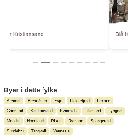
Blå Kors Gjenbruk – Mjåvann Kristiansand
Byer i dette fylke
Arendal
Brennåsen
Evje
Flekkefjord
Froland
Grimstad
Kristiansand
Kvinesdal
Lillesand
Lyngdal
Mandal
Nodeland
Risør
Rysstad
Spangereid
Sundebru
Tangvall
Vennesla