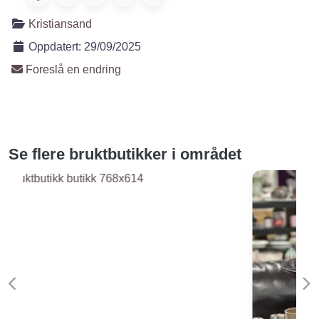
Kristiansand
Oppdatert:
29/09/2025
Foreslå en endring
Se flere bruktbutikker i området
Forige
Ne