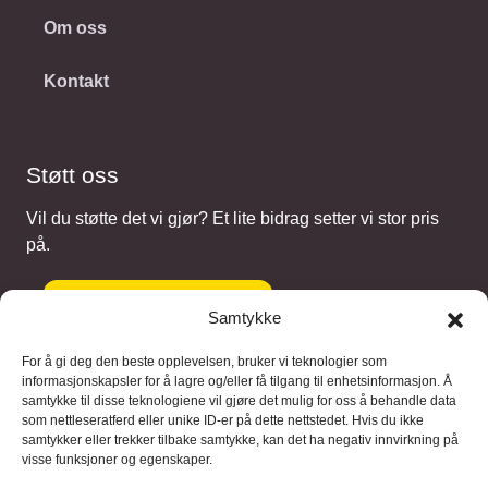
Om oss
Kontakt
Støtt oss
Vil du støtte det vi gjør? Et lite bidrag setter vi stor pris
på.
Gi et bidrag
Samtykke
For å gi deg den beste opplevelsen, bruker vi teknologier som
informasjonskapsler for å lagre og/eller få tilgang til enhetsinformasjon. Å
samtykke til disse teknologiene vil gjøre det mulig for oss å behandle data
Samarbeidspartnere
som nettleseratferd eller unike ID-er på dette nettstedet. Hvis du ikke
samtykker eller trekker tilbake samtykke, kan det ha negativ innvirkning på
visse funksjoner og egenskaper.
Blaaregn – digitale tjenester