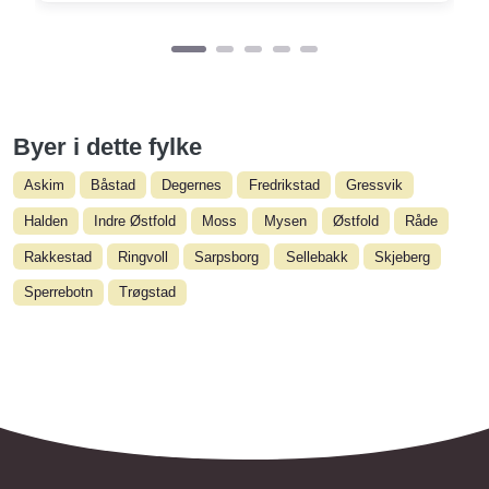
Byer i dette fylke
Askim
Båstad
Degernes
Fredrikstad
Gressvik
Halden
Indre Østfold
Moss
Mysen
Østfold
Råde
Rakkestad
Ringvoll
Sarpsborg
Sellebakk
Skjeberg
Sperrebotn
Trøgstad