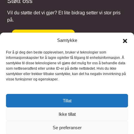
Støtt oss
Vil du støtte det vi gjør? Et lite bidrag setter vi stor pris
på.
Gi et bidrag
Samtykke
For å gi deg den beste opplevelsen, bruker vi teknologier som
informasjonskapsler for å lagre og/eller få tilgang til enhetsinformasjon. Å
samtykke til disse teknologiene vil gjøre det mulig for oss å behandle data
Samarbeidspartnere
som nettleseratferd eller unike ID-er på dette nettstedet. Hvis du ikke
samtykker eller trekker tilbake samtykke, kan det ha negativ innvirkning på
visse funksjoner og egenskaper.
Blaaregn – digitale tjenester
FFD Restorations – reparasjon og
Tillat
restaurering
Ikke tillat
Brukervilkaar
|
Personvern
Se preferanser