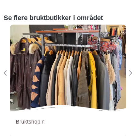
Se flere bruktbutikker i området
Forige
Ne
Evangeliesenteret Bruktbutikk Halden