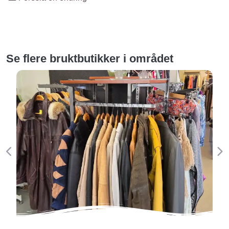
Se flere bruktbutikker i området
Forige
Ne