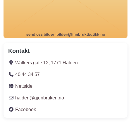
Kontakt
Walkers gate 12
,
1771
Halden
40 44 34 57
Nettside
halden
@
gjenbruken.no
Facebook