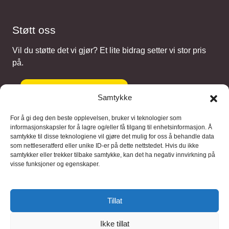
Støtt oss
Vil du støtte det vi gjør? Et lite bidrag setter vi stor pris
på.
Gi et bidrag
Samtykke
For å gi deg den beste opplevelsen, bruker vi teknologier som
informasjonskapsler for å lagre og/eller få tilgang til enhetsinformasjon. Å
samtykke til disse teknologiene vil gjøre det mulig for oss å behandle data
Samarbeidspartnere
som nettleseratferd eller unike ID-er på dette nettstedet. Hvis du ikke
samtykker eller trekker tilbake samtykke, kan det ha negativ innvirkning på
visse funksjoner og egenskaper.
Blaaregn – digitale tjenester
FFD Restorations – reparasjon og
Tillat
restaurering
Ikke tillat