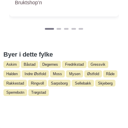
Evangeliesenteret Bruktbutikk Halden
Byer i dette fylke
Askim
Båstad
Degernes
Fredrikstad
Gressvik
Halden
Indre Østfold
Moss
Mysen
Østfold
Råde
Rakkestad
Ringvoll
Sarpsborg
Sellebakk
Skjeberg
Sperrebotn
Trøgstad