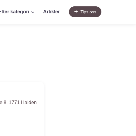
Etter kategori
Artikler
Tips oss
e 8
,
1771
Halden