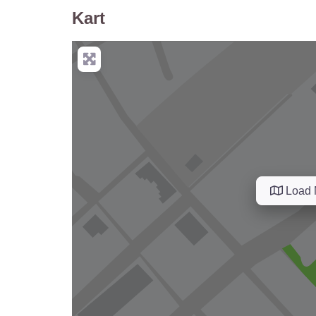
Kart
Load 