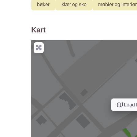
bøker
klær og sko
møbler og interiør
Kart
Load 