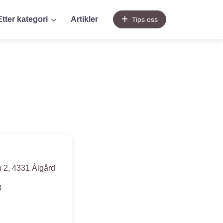
Etter kategori
Artikler
Tips oss
n 2
,
4331
Ålgård
8