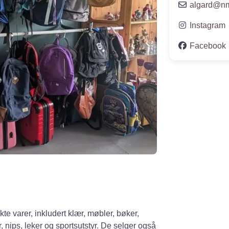
algard
@
n
Instagram
Facebook
te varer, inkludert klær, møbler, bøker,
r, nips, leker og sportsutstyr. De selger også