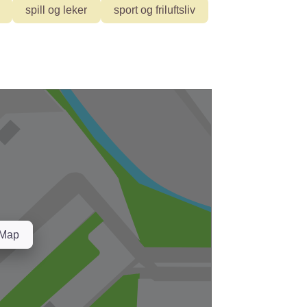
spill og leker
sport og friluftsliv
Map