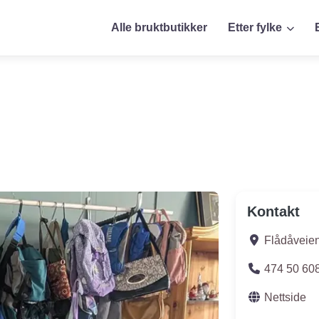
Alle bruktbutikker
Etter fylke
Kontakt
Flådåveie
474 50 60
Nettside