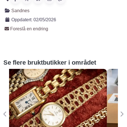
Sandnes
Oppdatert:
02/05/2026
Foreslå en endring
Se flere bruktbutikker i området
Forige
Ne