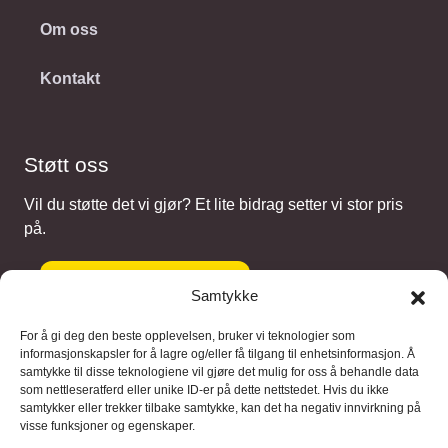
Om oss
Kontakt
Støtt oss
Vil du støtte det vi gjør? Et lite bidrag setter vi stor pris
på.
Gi et bidrag
Samtykke
For å gi deg den beste opplevelsen, bruker vi teknologier som
informasjonskapsler for å lagre og/eller få tilgang til enhetsinformasjon. Å
samtykke til disse teknologiene vil gjøre det mulig for oss å behandle data
Samarbeidspartnere
som nettleseratferd eller unike ID-er på dette nettstedet. Hvis du ikke
samtykker eller trekker tilbake samtykke, kan det ha negativ innvirkning på
visse funksjoner og egenskaper.
Blaaregn – digitale tjenester