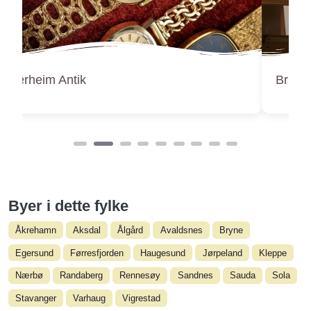
Bruktbutikken Om Igjen
Byer i dette fylke
Åkrehamn
Aksdal
Ålgård
Avaldsnes
Bryne
Egersund
Førresfjorden
Haugesund
Jørpeland
Kleppe
Nærbø
Randaberg
Rennesøy
Sandnes
Sauda
Sola
Stavanger
Varhaug
Vigrestad