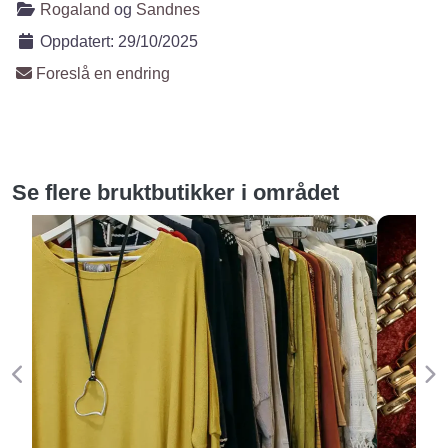
Rogaland
og
Sandnes
Oppdatert:
29/10/2025
Foreslå en endring
Se flere bruktbutikker i området
Forige
Ne