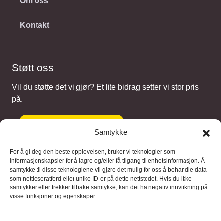
Om oss
Kontakt
Støtt oss
Vil du støtte det vi gjør? Et lite bidrag setter vi stor pris
på.
Gi et bidrag
Samtykke
For å gi deg den beste opplevelsen, bruker vi teknologier som
informasjonskapsler for å lagre og/eller få tilgang til enhetsinformasjon. Å
samtykke til disse teknologiene vil gjøre det mulig for oss å behandle data
Samarbeidspartnere
som nettleseratferd eller unike ID-er på dette nettstedet. Hvis du ikke
samtykker eller trekker tilbake samtykke, kan det ha negativ innvirkning på
visse funksjoner og egenskaper.
Blaaregn – digitale tjenester