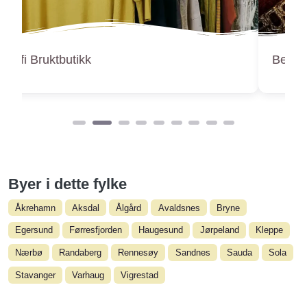
Berheim Antik
Byer i dette fylke
Åkrehamn
Aksdal
Ålgård
Avaldsnes
Bryne
Egersund
Førresfjorden
Haugesund
Jørpeland
Kleppe
Nærbø
Randaberg
Rennesøy
Sandnes
Sauda
Sola
Stavanger
Varhaug
Vigrestad