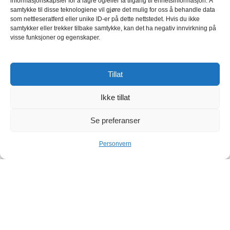
informasjonskapsler for å lagre og/eller få tilgang til enhetsinformasjon. Å
samtykke til disse teknologiene vil gjøre det mulig for oss å behandle data
som nettleseratferd eller unike ID-er på dette nettstedet. Hvis du ikke
samtykker eller trekker tilbake samtykke, kan det ha negativ innvirkning på
visse funksjoner og egenskaper.
Tillat
Ikke tillat
Se preferanser
Personvern