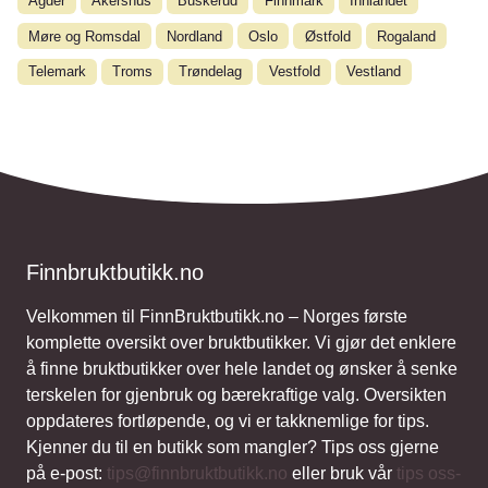
Agder
Akershus
Buskerud
Finnmark
Innlandet
Møre og Romsdal
Nordland
Oslo
Østfold
Rogaland
Telemark
Troms
Trøndelag
Vestfold
Vestland
Finnbruktbutikk.no
Velkommen til FinnBruktbutikk.no – Norges første
komplette oversikt over bruktbutikker. Vi gjør det enklere
å finne bruktbutikker over hele landet og ønsker å senke
terskelen for gjenbruk og bærekraftige valg. Oversikten
oppdateres fortløpende, og vi er takknemlige for tips.
Kjenner du til en butikk som mangler? Tips oss gjerne
på e-post:
tips@finnbruktbutikk.no
eller bruk vår
tips oss-