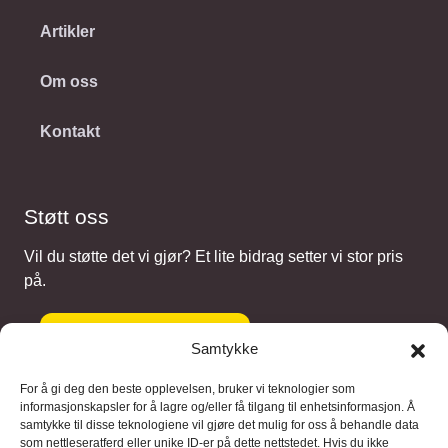
Artikler
Om oss
Kontakt
Støtt oss
Vil du støtte det vi gjør? Et lite bidrag setter vi stor pris
på.
Gi et bidrag
Samtykke
For å gi deg den beste opplevelsen, bruker vi teknologier som
informasjonskapsler for å lagre og/eller få tilgang til enhetsinformasjon. Å
samtykke til disse teknologiene vil gjøre det mulig for oss å behandle data
Samarbeidspartnere
som nettleseratferd eller unike ID-er på dette nettstedet. Hvis du ikke