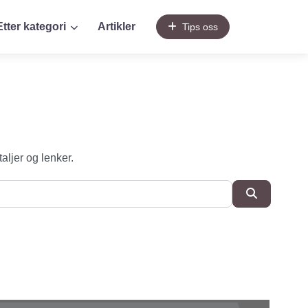
Etter kategori
Artikler
Tips oss
taljer og lenker.
SøkSøk