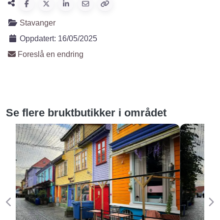
Stavanger
Oppdatert:
16/05/2025
Foreslå en endring
Se flere bruktbutikker i området
Forige
Ne