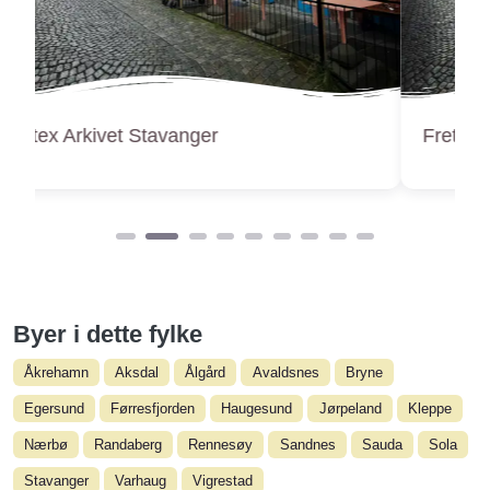
Fretex Fridas Hage Stavanger
Byer i dette fylke
Åkrehamn
Aksdal
Ålgård
Avaldsnes
Bryne
Egersund
Førresfjorden
Haugesund
Jørpeland
Kleppe
Nærbø
Randaberg
Rennesøy
Sandnes
Sauda
Sola
Stavanger
Varhaug
Vigrestad