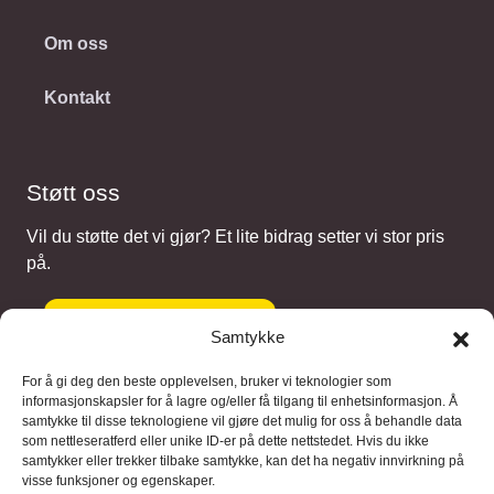
Om oss
Kontakt
Støtt oss
Vil du støtte det vi gjør? Et lite bidrag setter vi stor pris
på.
Gi et bidrag
Samtykke
For å gi deg den beste opplevelsen, bruker vi teknologier som
informasjonskapsler for å lagre og/eller få tilgang til enhetsinformasjon. Å
samtykke til disse teknologiene vil gjøre det mulig for oss å behandle data
Samarbeidspartnere
som nettleseratferd eller unike ID-er på dette nettstedet. Hvis du ikke
samtykker eller trekker tilbake samtykke, kan det ha negativ innvirkning på
visse funksjoner og egenskaper.
Blaaregn – digitale tjenester