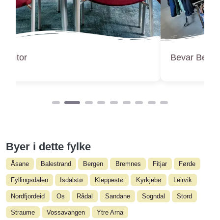
Bevar Bergen
Byer i dette fylke
Åsane
Balestrand
Bergen
Bremnes
Fitjar
Førde
Fyllingsdalen
Isdalstø
Kleppestø
Kyrkjebø
Leirvik
Nordfjordeid
Os
Rådal
Sandane
Sogndal
Stord
Straume
Vossavangen
Ytre Arna