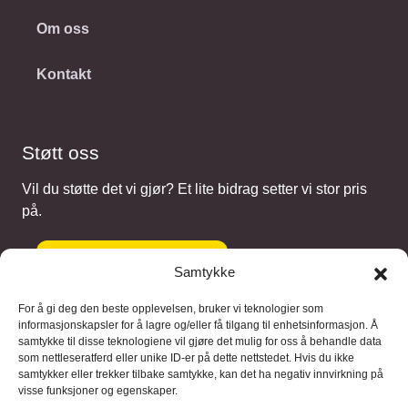
Om oss
Kontakt
Støtt oss
Vil du støtte det vi gjør? Et lite bidrag setter vi stor pris
på.
Gi et bidrag
Samtykke
For å gi deg den beste opplevelsen, bruker vi teknologier som
informasjonskapsler for å lagre og/eller få tilgang til enhetsinformasjon. Å
samtykke til disse teknologiene vil gjøre det mulig for oss å behandle data
Samarbeidspartnere
som nettleseratferd eller unike ID-er på dette nettstedet. Hvis du ikke
samtykker eller trekker tilbake samtykke, kan det ha negativ innvirkning på
visse funksjoner og egenskaper.
Blaaregn – digitale tjenester