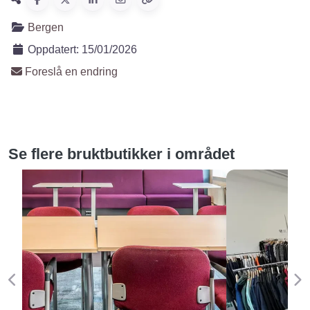
Bergen
Oppdatert:
15/01/2026
Foreslå en endring
Se flere bruktbutikker i området
Forige
Ne