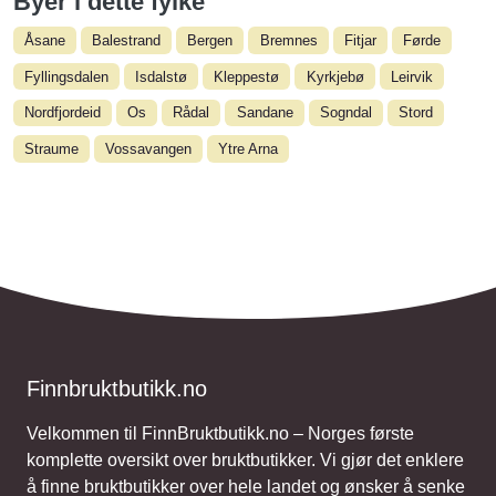
Byer i dette fylke
Åsane
Balestrand
Bergen
Bremnes
Fitjar
Førde
Fyllingsdalen
Isdalstø
Kleppestø
Kyrkjebø
Leirvik
Nordfjordeid
Os
Rådal
Sandane
Sogndal
Stord
Straume
Vossavangen
Ytre Arna
Finnbruktbutikk.no
Velkommen til FinnBruktbutikk.no – Norges første
komplette oversikt over bruktbutikker. Vi gjør det enklere
å finne bruktbutikker over hele landet og ønsker å senke