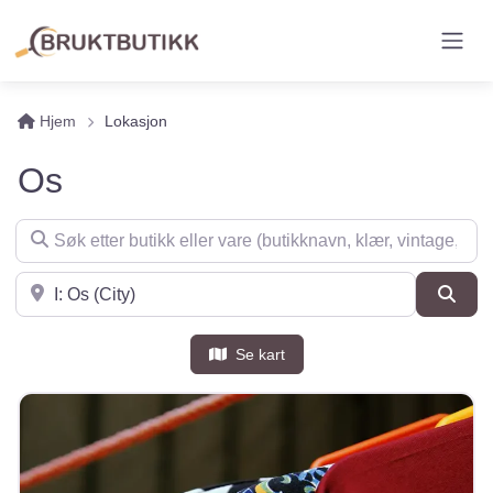
Hjem
Lokasjon
Os
Søk etter butikk eller vare (butikknavn, klær, vintage, møbler 
Søk i nærheten
Søk
Se kart