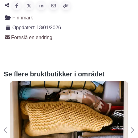
Finnmark
Oppdatert:
13/01/2026
Foreslå en endring
Se flere bruktbutikker i området
Forige
Ne