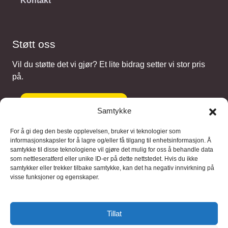
Kontakt
Støtt oss
Vil du støtte det vi gjør? Et lite bidrag setter vi stor pris
på.
Gi et bidrag
Samtykke
For å gi deg den beste opplevelsen, bruker vi teknologier som
informasjonskapsler for å lagre og/eller få tilgang til enhetsinformasjon. Å
samtykke til disse teknologiene vil gjøre det mulig for oss å behandle data
Samarbeidspartnere
som nettleseratferd eller unike ID-er på dette nettstedet. Hvis du ikke
samtykker eller trekker tilbake samtykke, kan det ha negativ innvirkning på
visse funksjoner og egenskaper.
Blaaregn – digitale tjenester
FFD Restorations – reparasjon og
Tillat
restaurering