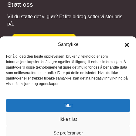
Støtt oss
Vil du støtte det vi gjør? Et lite bidrag setter vi stor pris
på.
Gi et bidrag
Samtykke
For å gi deg den beste opplevelsen, bruker vi teknologier som
informasjonskapsler for å lagre og/eller få tilgang til enhetsinformasjon. Å
samtykke til disse teknologiene vil gjøre det mulig for oss å behandle data
Samarbeidspartnere
som nettleseratferd eller unike ID-er på dette nettstedet. Hvis du ikke
samtykker eller trekker tilbake samtykke, kan det ha negativ innvirkning på
visse funksjoner og egenskaper.
Blaaregn – digitale tjenester
FFD Restorations – reparasjon og
Tillat
restaurering
Ikke tillat
Brukervilkaar
|
Personvern
Se preferanser