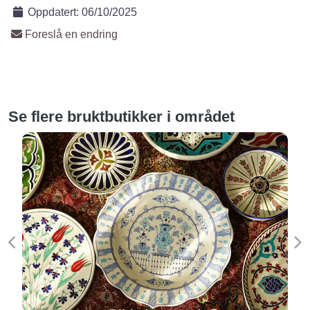
Oppdatert:
06/10/2025
Foreslå en endring
Se flere bruktbutikker i området
Forige
Ne