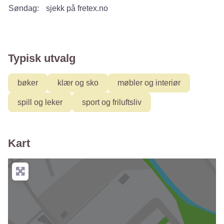
Søndag:
sjekk på fretex.no
Typisk utvalg
bøker
klær og sko
møbler og interiør
spill og leker
sport og friluftsliv
Kart