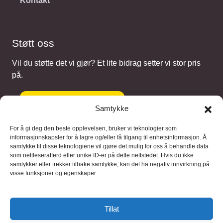
Kontakt
Støtt oss
Vil du støtte det vi gjør? Et lite bidrag setter vi stor pris
på.
Gi et bidrag
Samtykke
For å gi deg den beste opplevelsen, bruker vi teknologier som
informasjonskapsler for å lagre og/eller få tilgang til enhetsinformasjon. Å
samtykke til disse teknologiene vil gjøre det mulig for oss å behandle data
Samarbeidspartnere
som nettleseratferd eller unike ID-er på dette nettstedet. Hvis du ikke
samtykker eller trekker tilbake samtykke, kan det ha negativ innvirkning på
visse funksjoner og egenskaper.
Blaaregn – digitale tjenester
FFD Restorations – reparasjon og
Tillat
restaurering