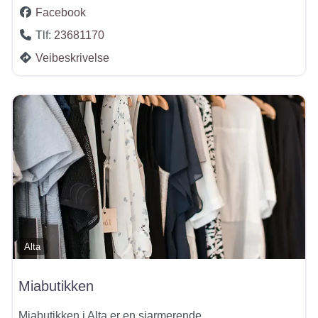
Facebook
Tlf:
23681170
Veibeskrivelse
Alta
Miabutikken
Miabutikken i Alta er en sjarmerende