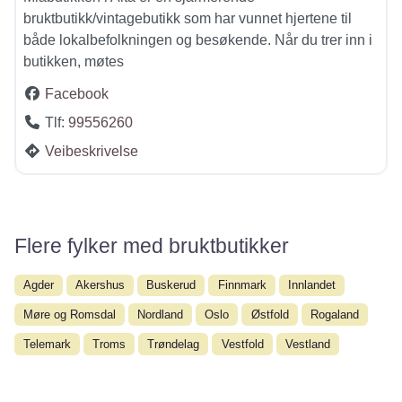
bruktbutikk/vintagebutikk som har vunnet hjertene til
både lokalbefolkningen og besøkende. Når du trer inn i
butikken, møtes
Facebook
Tlf:
99556260
Veibeskrivelse
Flere fylker med bruktbutikker
Agder
Akershus
Buskerud
Finnmark
Innlandet
Møre og Romsdal
Nordland
Oslo
Østfold
Rogaland
Telemark
Troms
Trøndelag
Vestfold
Vestland