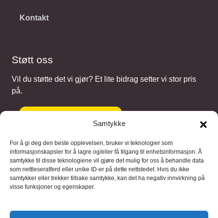
Kontakt
Støtt oss
Vil du støtte det vi gjør? Et lite bidrag setter vi stor pris
på.
Gi et bidrag
Samtykke
For å gi deg den beste opplevelsen, bruker vi teknologier som
informasjonskapsler for å lagre og/eller få tilgang til enhetsinformasjon. Å
samtykke til disse teknologiene vil gjøre det mulig for oss å behandle data
Samarbeidspartnere
som nettleseratferd eller unike ID-er på dette nettstedet. Hvis du ikke
samtykker eller trekker tilbake samtykke, kan det ha negativ innvirkning på
visse funksjoner og egenskaper.
Blaaregn – digitale tjenester
FFD Restorations – reparasjon og