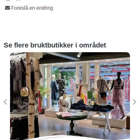
Foreslå en endring
Se flere bruktbutikker i området
Forige
Ne