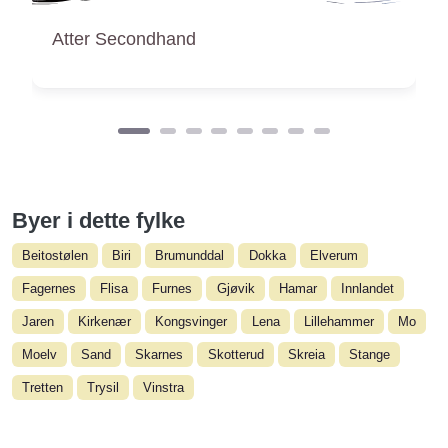
Elle Melle Ting
Byer i dette fylke
Beitostølen
Biri
Brumunddal
Dokka
Elverum
Fagernes
Flisa
Furnes
Gjøvik
Hamar
Innlandet
Jaren
Kirkenær
Kongsvinger
Lena
Lillehammer
Mo
Moelv
Sand
Skarnes
Skotterud
Skreia
Stange
Tretten
Trysil
Vinstra