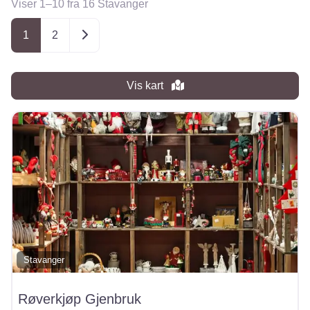
Viser 1–10 fra 16 Stavanger
Posts navigation
Older posts
1
2
Vis kart
Stavanger
Røverkjøp Gjenbruk