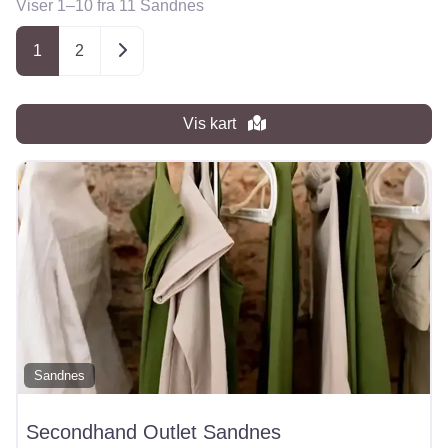
Viser 1–10 fra 11 Sandnes
Posts navigation
Older posts
1
2
Vis kart
Sandnes
Secondhand Outlet Sandnes