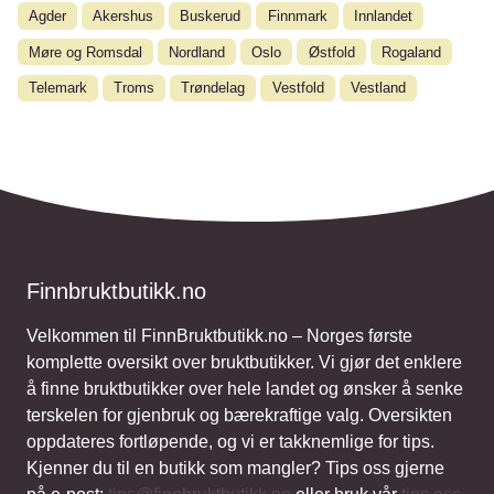
Agder
Akershus
Buskerud
Finnmark
Innlandet
Møre og Romsdal
Nordland
Oslo
Østfold
Rogaland
Telemark
Troms
Trøndelag
Vestfold
Vestland
Finnbruktbutikk.no
Velkommen til FinnBruktbutikk.no – Norges første
komplette oversikt over bruktbutikker. Vi gjør det enklere
å finne bruktbutikker over hele landet og ønsker å senke
terskelen for gjenbruk og bærekraftige valg. Oversikten
oppdateres fortløpende, og vi er takknemlige for tips.
Kjenner du til en butikk som mangler? Tips oss gjerne