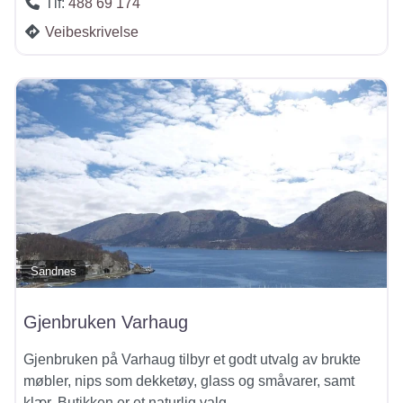
Tlf:
488 69 174
Veibeskrivelse
Sandnes
Gjenbruken Varhaug
Gjenbruken på Varhaug tilbyr et godt utvalg av brukte
møbler, nips som dekketøy, glass og småvarer, samt
klær. Butikken er et naturlig valg