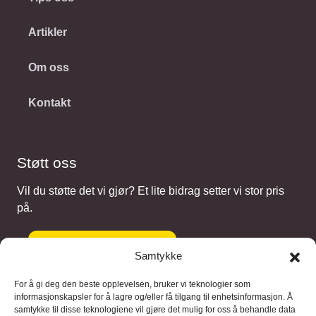
Artikler
Om oss
Kontakt
Støtt oss
Vil du støtte det vi gjør? Et lite bidrag setter vi stor pris
på.
Gi et bidrag
Samtykke
For å gi deg den beste opplevelsen, bruker vi teknologier som
informasjonskapsler for å lagre og/eller få tilgang til enhetsinformasjon. Å
samtykke til disse teknologiene vil gjøre det mulig for oss å behandle data
Samarbeidspartnere