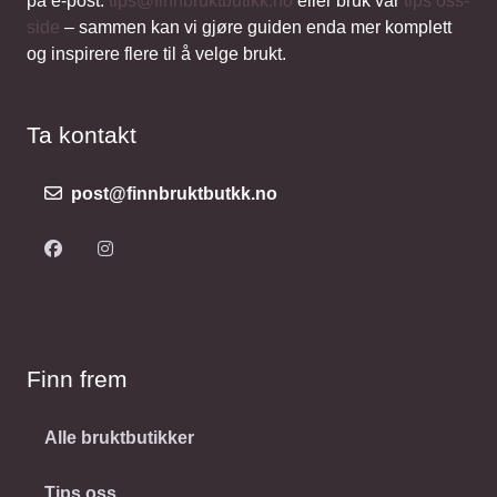
på e-post:
tips@finnbruktbutikk.no
eller bruk vår
tips oss-
side
– sammen kan vi gjøre guiden enda mer komplett
og inspirere flere til å velge brukt.
Ta kontakt
post@finnbruktbutkk.no
Finn frem
Alle bruktbutikker
Tips oss