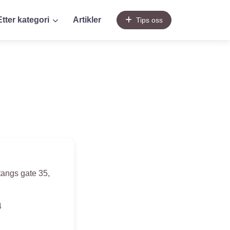
Etter kategori
Artikler
Tips oss
tangs gate 35
,
4