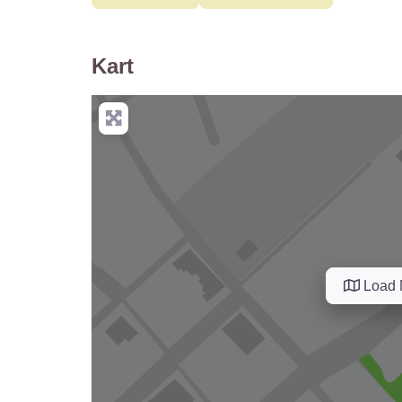
Kart
Load 