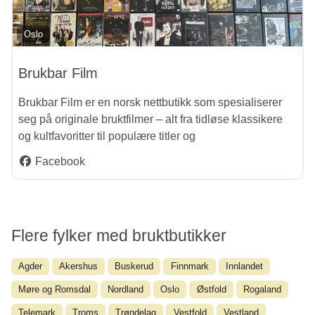
Oslo
Brukbar Film
Brukbar Film er en norsk nettbutikk som spesialiserer
seg på originale bruktfilmer – alt fra tidløse klassikere
og kultfavoritter til populære titler og
Facebook
Flere fylker med bruktbutikker
Agder
Akershus
Buskerud
Finnmark
Innlandet
Møre og Romsdal
Nordland
Oslo
Østfold
Rogaland
Telemark
Troms
Trøndelag
Vestfold
Vestland