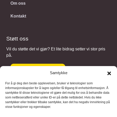
Om oss
Kontakt
Støtt oss
Vil du støtte det vi gjør? Et lite bidrag setter vi stor pris
på.
Gi et bidrag
Samtykke
For å gi deg den beste opplevelsen, bruker vi teknologier som
informasjonskapsler for å lagre og/eller få tilgang til enhetsinformasjon. Å
samtykke til disse teknologiene vil gjøre det mulig for oss å behandle data
Samarbeidspartnere
som nettleseratferd eller unike ID-er på dette nettstedet. Hvis du ikke
samtykker eller trekker tilbake samtykke, kan det ha negativ innvirkning på
visse funksjoner og egenskaper.
Blaaregn – digitale tjenester