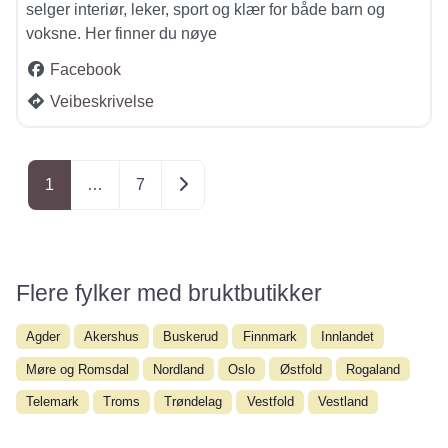
selger interiør, leker, sport og klær for både barn og
voksne. Her finner du nøye
Facebook
Veibeskrivelse
Posts navigation
Older posts
1
…
7
Flere fylker med bruktbutikker
Agder
Akershus
Buskerud
Finnmark
Innlandet
Møre og Romsdal
Nordland
Oslo
Østfold
Rogaland
Telemark
Troms
Trøndelag
Vestfold
Vestland