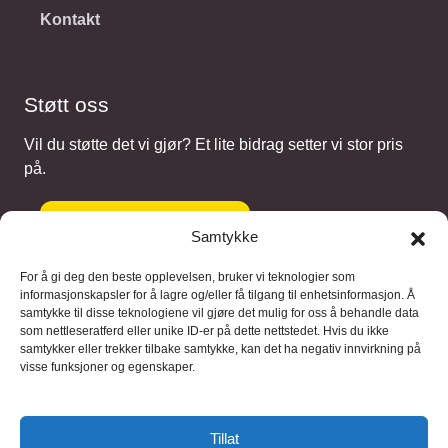
Kontakt
Støtt oss
Vil du støtte det vi gjør? Et lite bidrag setter vi stor pris
på.
Gi et bidrag
Samtykke
For å gi deg den beste opplevelsen, bruker vi teknologier som
informasjonskapsler for å lagre og/eller få tilgang til enhetsinformasjon. Å
samtykke til disse teknologiene vil gjøre det mulig for oss å behandle data
Samarbeidspartnere
som nettleseratferd eller unike ID-er på dette nettstedet. Hvis du ikke
samtykker eller trekker tilbake samtykke, kan det ha negativ innvirkning på
visse funksjoner og egenskaper.
Blaaregn – digitale tjenester
FFD Restorations – reparasjon og
Tillat