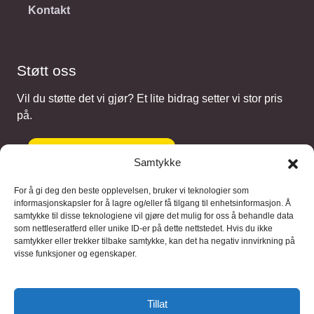
Kontakt
Støtt oss
Vil du støtte det vi gjør? Et lite bidrag setter vi stor pris
på.
Gi et bidrag
Samtykke
For å gi deg den beste opplevelsen, bruker vi teknologier som
informasjonskapsler for å lagre og/eller få tilgang til enhetsinformasjon. Å
samtykke til disse teknologiene vil gjøre det mulig for oss å behandle data
Samarbeidspartnere
som nettleseratferd eller unike ID-er på dette nettstedet. Hvis du ikke
samtykker eller trekker tilbake samtykke, kan det ha negativ innvirkning på
visse funksjoner og egenskaper.
Blaaregn – digitale tjenester
FFD Restorations – reparasjon og
Tillat
restaurering