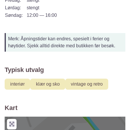
Fredag:
stengt
Lørdag:
stengt
Søndag:
12:00 — 16:00
Merk: Åpningstider kan endres, spesielt i ferier og
høytider. Sjekk alltid direkte med butikken før besøk.
Typisk utvalg
interiør
klær og sko
vintage og retro
Kart