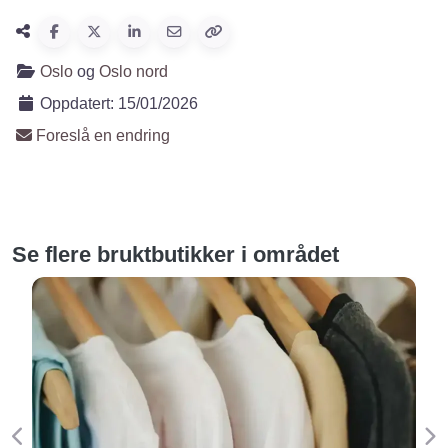
Oslo
og
Oslo nord
Oppdatert:
15/01/2026
Foreslå en endring
Se flere bruktbutikker i området
Forige
Ne